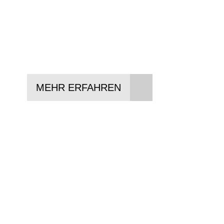
In drei Schritten zum neuen Bike:
Lieblings-Bike aussuchen
Vertrag abschließen
Abholen und Spaß haben
MEHR ERFAHREN