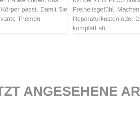
er E-Bike finden, das
Mit der ZEG PLUS Garant
 Körper passt. Damit Sie
Freiheitsgefühl. Mache
elevante Themen
Reparaturkosten oder Di
komplett ab.
TZT ANGESEHENE AR