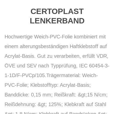
CERTOPLAST
LENKERBAND
Hochwertige Weich-PVC-Folie kombiniert mit
einem alterungsbeständigen Haftklebstoff auf
Acrylat-Basis. Gut zu verarbeiten, erfüllt VDR,
ÖVE und SEV nach Typprüfung, IEC 60454-3-
1-1D/F-PVCp/105.Trägermaterial: Weich-
PVC-Folie; Klebstofftyp: Acrylat-Basis;
Banddicke: 0,15 mm; Reißkraft: &gt;15 N/cm;
Reißdehnung: &gt; 125%; Klebkraft auf Stahl
&gt; 1,8 N/cm; Klebkraft auf Bandrücken &gt;