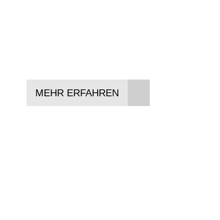
In drei Schritten zum neuen Bike:
Lieblings-Bike aussuchen
Vertrag abschließen
Abholen und Spaß haben
MEHR ERFAHREN