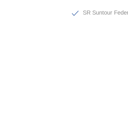
SR Suntour Fede
BIKE-LEASIN
EINFACH UND PREISGÜNSTIG ZUM NEU
Wir beraten Sie gerne welches Bike zu Ihre
Anforderungen passt - und können Ihnen att
Konditionen vermitteln.